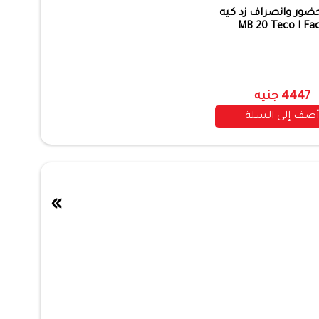
حضور وانصراف زد كيه
MB 20 Teco I Fa
4447 جنيه
أضف إلى السلة
»