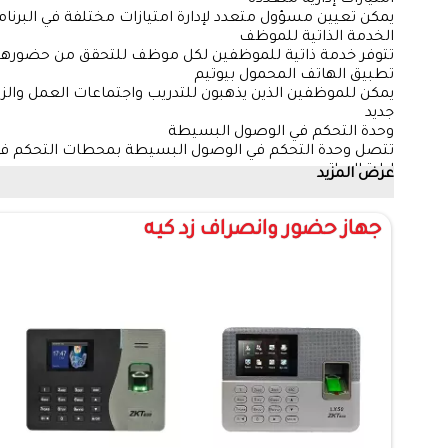
امتيازات إدارية متعددة
يمكن تعيين مسؤول متعدد لإدارة امتيازات مختلفة في البرنام
الخدمة الذاتية للموظف
تتوفر خدمة ذاتية للموظفين لكل موظف للتحقق من حضورهم، و
تطبيق الهاتف المحمول بيوتيم
يمكن للموظفين الذين يذهبون للتدريب واجتماعات العمل والزيا
جديد
وحدة التحكم في الوصول البسيطة
تتصل وحدة التحكم في الوصول البسيطة بمحطات التحكم في الوصول المستقلة من ZKTeco وت
إدارة الرواتب
عرض المزيد
يمكن لوظيفة كشوف المرتبات الأساسية القضاء على الأخطا
جهاز حضور وانصراف زد كيه