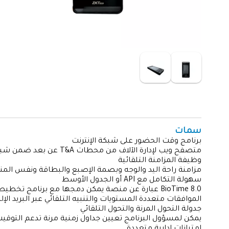
سمات
برنامج وقت الحضور على شبكة الإنترنت
متصفح ويب لإدارة الآلاف من محطات T&A عن بعد ضمن شبكة معقدة (WLAN).
وظيفة المزامنة التلقائية
مزامنة راحة اليد والوجه وبصمة الإصبع والبطاقة ونفس المنطق
سهولة التكامل مع API أو الجدول الأوسط
BioTime 8.0 عبارة عن منصة يمكن دمجها مع برنامج تخطيط موارد المؤسسات (ERP) والموارد البشرية الخاص بالعميل لإجراء المزامنة باستخدام API أوMiddle Table.
الموافقات متعددة المستويات والتنبيه التلقائي عبر البريد ال
جدولة التحول المرنة والتحول التلقائي
يمكن لمسؤول البرنامج تعيين جداول زمنية مرنة تدعم التوقيت