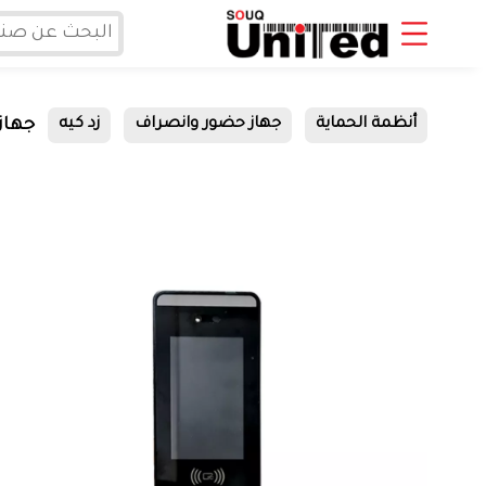
جهاز ح
أنظمة الحماية
جهاز حضور وانصراف
زد كيه