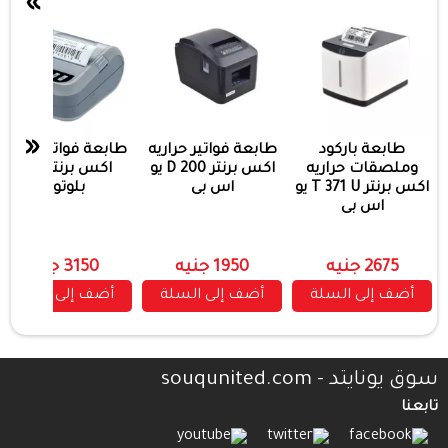
»
«
طابعة باركود
طابعة فواتير حراريه
طابعة فواتير حراريه
وملصقات حراريه
اكس برنتر D 200 يو
اكس برنتر 323B
اكس برنتر T 371 U يو
اس بى
بلوتوث
اس بى
2675 جنيه
1950 جنيه
3150 جنيه
أضف إلى السلة
أضف إلى السلة
أضف إلى السلة
سوق يونايتد - souqunited.com
تابعنا